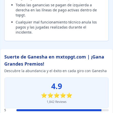
Todas las ganancias se pagan de izquierda a
derecha en las líneas de pago activas dentro de
topgt.
Cualquier mal funcionamiento técnico anula los
pagos y las jugadas realizadas durante el
incidente.
Suerte de Ganesha en mxtopgt.com | ¡Gana
Grandes Premios!
Descubre la abundancia y el éxito en cada giro con Ganesha
4.9
⭐⭐⭐⭐⭐
1,842 Reviews
5