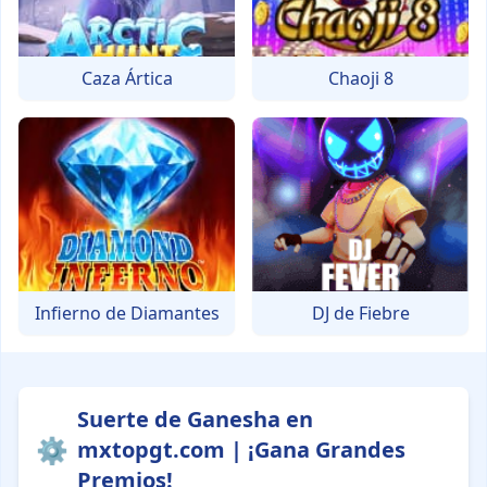
Caza Ártica
Chaoji 8
Infierno de Diamantes
DJ de Fiebre
Suerte de Ganesha en
⚙️
mxtopgt.com | ¡Gana Grandes
Premios!