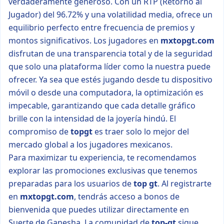
verdaderamente generoso. Con un RTP (Retorno al
Jugador) del 96.72% y una volatilidad media, ofrece un
equilibrio perfecto entre frecuencia de premios y
montos significativos. Los jugadores en
mxtopgt.com
disfrutan de una transparencia total y de la seguridad
que solo una plataforma líder como la nuestra puede
ofrecer. Ya sea que estés jugando desde tu dispositivo
móvil o desde una computadora, la optimización es
impecable, garantizando que cada detalle gráfico
brille con la intensidad de la joyería hindú. El
compromiso de
topgt
es traer solo lo mejor del
mercado global a los jugadores mexicanos.
Para maximizar tu experiencia, te recomendamos
explorar las promociones exclusivas que tenemos
preparadas para los usuarios de
top gt
. Al registrarte
en
mxtopgt.com
, tendrás acceso a bonos de
bienvenida que puedes utilizar directamente en
Suerte de Ganesha. La comunidad de
top-gt
sigue