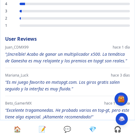
4
3
2
1
User Reviews
Juan_CDMX99
hace 1 día
“¡Increíble! Acabo de ganar un multiplicador x500. La temática
de Ganesha es muy relajante y los premios en topgt son reales.”
Mariana_Luck
hace 3 días
“Es mi juego favorito en mxtopgt.com. Los giros gratis salen
seguido y la interfaz es muy fluida.”
Beto_GamerMX
hace 1 semana
“Excelente tragamonedas. He probado varios en top-gt, pero este
tiene algo especial. ¡Altamente recomendado!”
🏠
📝
💬
💎
🎧