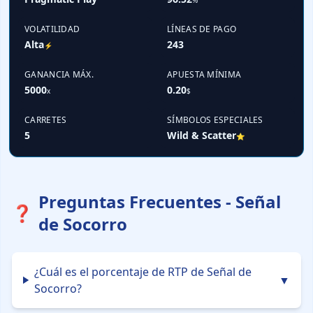
%
VOLATILIDAD
LÍNEAS DE PAGO
Alta
243
⚡
GANANCIA MÁX.
APUESTA MÍNIMA
5000
0.20
x
$
CARRETES
SÍMBOLOS ESPECIALES
5
Wild & Scatter
⭐
Preguntas Frecuentes - Señal
❓
de Socorro
¿Cuál es el porcentaje de RTP de Señal de
▼
Socorro?