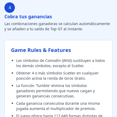
4
Cobra tus ganancias
Las combinaciones ganadoras se calculan automáticamente
y se añaden a tu saldo de Top GT al instante.
Game Rules & Features
Los símbolos de Comodín (Wild) sustituyen a todos
los demás símbolos, excepto al Scatter.
Obtener 4 o más símbolos Scatter en cualquier
posición activa la ronda de Giros Gratis.
La función 'Tumble' elimina los símbolos
ganadores permitiendo que nuevos caigan y
generen ganancias consecutivas.
Cada ganancia consecutiva durante una misma
jugada aumenta el multiplicador de premios.
El juego ofrece hasta 117,649 formas distintas de