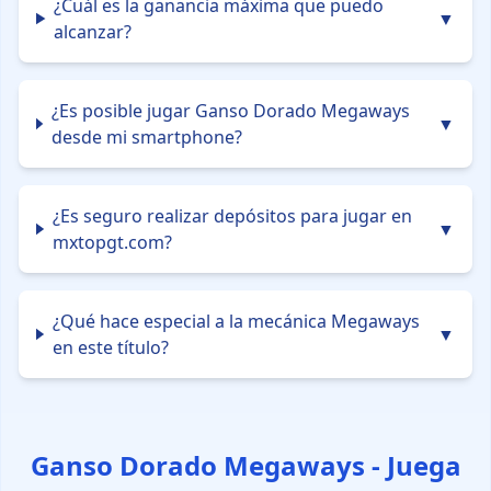
¿Cuál es la ganancia máxima que puedo
▼
alcanzar?
¿Es posible jugar Ganso Dorado Megaways
▼
desde mi smartphone?
¿Es seguro realizar depósitos para jugar en
▼
mxtopgt.com?
¿Qué hace especial a la mecánica Megaways
▼
en este título?
Ganso Dorado Megaways - Juega