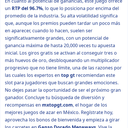
En cuanto al potencial de ganancias, este juego ofrece
un
RTP del 96.7%
, lo que lo posiciona por encima del
promedio de la industria. Su alta volatilidad significa
que, aunque los premios pueden tardar un poco más
en aparecer, cuando lo hacen, suelen ser
significativamente grandes, con un potencial de
ganancia máxima de hasta 20,000 veces tu apuesta
inicial. Los giros gratis se activan al conseguir tres o
más huevos de oro, desbloqueando un multiplicador
progresivo que no tiene límite, una de las razones por
las cuales los expertos en
top gt
recomiendan este
slot para jugadores que buscan grandes emociones.
No dejes pasar la oportunidad de ser el próximo gran
ganador. Concluye tu búsqueda de diversión y
recompensas en
mxtopgt.com
, el hogar de los
mejores juegos de azar en México. Regístrate hoy,
aprovecha los bonos de bienvenida y empieza a girar
los carretes en
Ganso Dorado Megaways
. Vive la