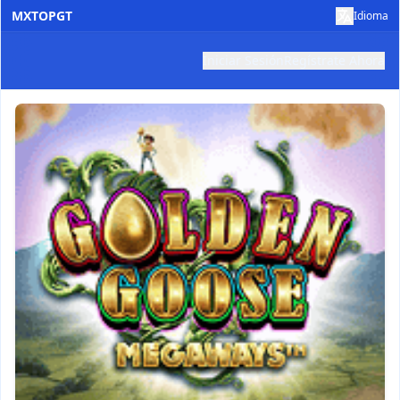
MXTOPGT
Idioma
Iniciar Sesión
Regístrate Ahora