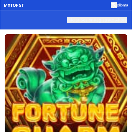
MXTOPGT
Idioma
Iniciar Sesión
Regístrate Ahora